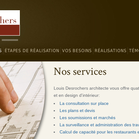
S
ÉTAPES DE RÉALISATION
VOS BESOINS
RÉALISATIONS
TÉM
Nos services
Louis Desrochers architecte vous offre qua
et en design d'intérieur:
La consultation sur place
Les plans et devis
Les soumissions et marchés
La surveillance et administration des tr
Calcul de capacité pour les restaurants e