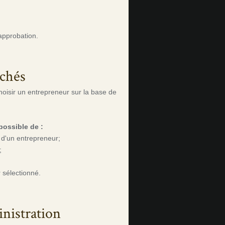
approbation.
rchés
hoisir un entrepreneur sur la base de
possible de :
n d'un entrepreneur;
;
 sélectionné.
inistration