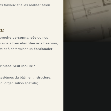
os travaux et à les réaliser selon
ce
proche personnalisée
de nos
s aide à bien
identifier vos besoins
,
e et à déterminer un
échéancier
r place peut inclure :
-systèmes du bâtiment : structure,
on, organisation spatiale;