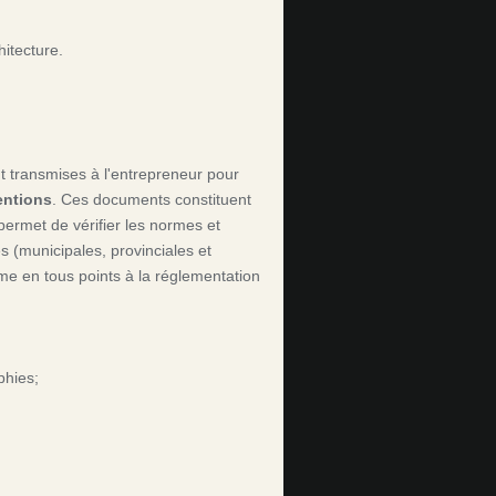
hitecture.
t transmises à l'entrepreneur pour
entions
. Ces documents constituent
permet de vérifier les normes et
 (municipales, provinciales et
rme en tous points à la réglementation
phies;