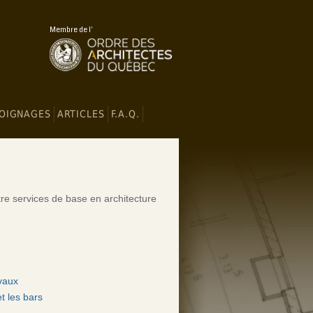
Membre de l'
OIGNAGES
ARTICLES
F.A.Q.
tre services de base en architecture
avaux
t les bars