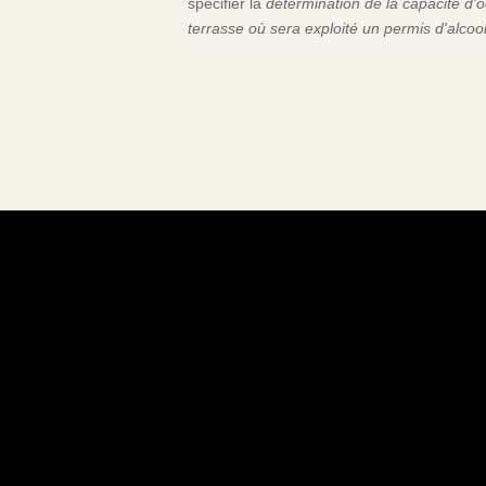
spécifier la
détermination de la capacité d'
terrasse où sera exploité un permis d'alcool